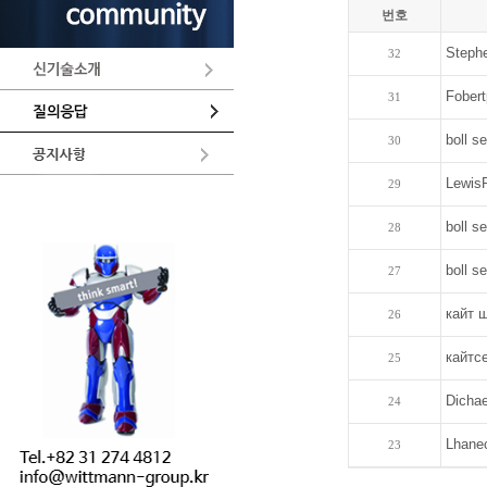
번호
Steph
32
Fober
31
boll s
30
Lewis
29
boll s
28
boll s
27
кайт 
26
кайтс
25
Dichae
24
Lhane
23