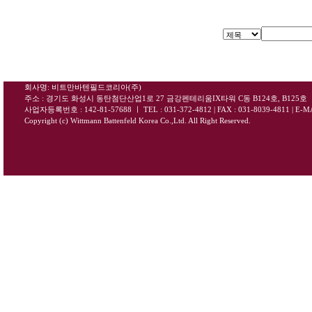
회사명: 비트만바텐필드코리아(주)
주소 : 경기도 화성시 동탄첨단산업1로 27 금강펜테리움IX타워 C동 B124호, B125호
사업자등록번호 : 142-81-57688
ㅣ
TEL : 031-372-4812 | FAX : 031-8039-4811
|
E-MA
Copyright (c) Wittmann Battenfeld Korea Co.,Ltd. All Right Reserved.