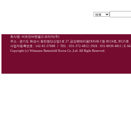
회사명: 비트만바텐필드코리아(주)
주소 : 경기도 화성시 동탄첨단산업1로 27 금강펜테리움IX타워 C동 B124호, B125호
사업자등록번호 : 142-81-57688
ㅣ
TEL : 031-372-4812 | FAX : 031-8039-4811
|
E-MA
Copyright (c) Wittmann Battenfeld Korea Co.,Ltd. All Right Reserved.