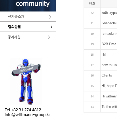
번호
кайт хург
22
Shanecla
21
Ismaelunf
20
B2B Data
19
Hi!
18
how to use
17
Clients
16
Hi, hope I
15
Hi wittman
14
To the wit
13