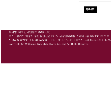
회사명: 비트만바텐필드코리아(주)
주소 : 경기도 화성시 동탄첨단산업1로 27 금강펜테리움IX타워 C동 B124호, B125호
사업자등록번호 : 142-81-57688
ㅣ
TEL : 031-372-4812 | FAX : 031-8039-4811
|
E-MA
Copyright (c) Wittmann Battenfeld Korea Co.,Ltd. All Right Reserved.